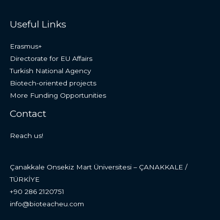
Useful Links
Erasmus+
Directorate for EU Affairs
Turkish National Agency
Biotech-oriented projects
More Funding Opportunities
Contact
Reach us!
Çanakkale Onsekiz Mart Üniversitesi – ÇANAKKALE /
TÜRKİYE
+90 286 2120751
info@bioteacheu.com