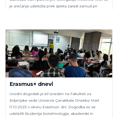
je srečanja udeležila prek spleta zaradi zamud pri
postopku odobritve vizuma.
Erasmus+ dnevi
Uvodni dogodek je bil izveden na Fakulteti za
življenjske vede Univerze Çanakkale Onsekiz Mart
11.10.2023 v okviru Erasmus+ dni. Dogodka so se
udeležili študentje biotehnologije, akademiki in