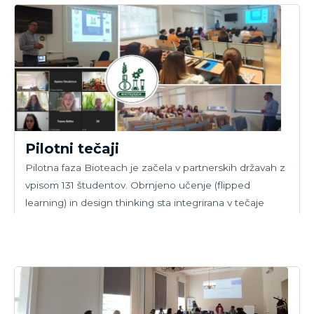
Pilotni tečaji
Pilotna faza Bioteach je začela v partnerskih državah z
vpisom 131 študentov. Obrnjeno učenje (flipped
learning) in design thinking sta integrirana v tečaje
biotehnologije, da bi zagotovila, da študentje
diplomirajo bolje pripravljeni za industrijo.