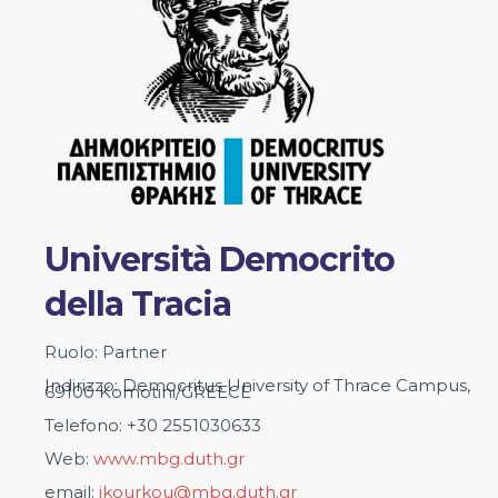
Università Democrito
della Tracia
Ruolo: Partner
Indirizzo: Democritus University of Thrace Campus,
69100 Komotini/GREECE
Telefono: +30 2551030633
Web:
www.mbg.duth.gr
email:
ikourkou@mbg.duth.gr