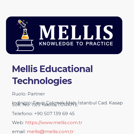
Mellis Educational
Technologies
Ruolo: Partner
Indirizzo: Fevzi Çakmak Mah. İstanbul Cad. Kasap
Sok. No: 19/5 Yalova/TÜRKİYE
Telefono: +90 507 139 69 45
Web:
https://www.mellis.com.tr
email:
mellis@mellis.com.tr