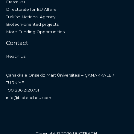
Erasmus+
Directorate for EU Affairs
Turkish National Agency
Biotech-oriented projects
More Funding Opportunities
Contact
Reach us!
Çanakkale Onsekiz Mart Üniversitesi – ÇANAKKALE /
TÜRKİYE
+90 286 2120751
info@bioteacheu.com
Copyright © 2026 [BIOTEACH]