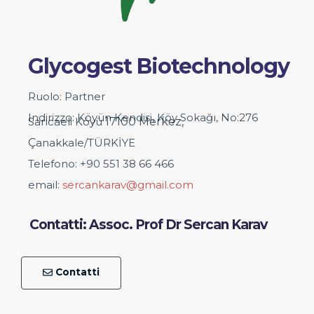
Glycogest Biotechnology
Ruolo: Partner
Indirizzo: Köyün Kendisi, Köy Sokağı, No:276
Sarıcaeli Köyü
17100
Merkez,
Ç
anakkale/TÜRKİYE
Telefono: +90 551 38 66 466
email:
sercankarav@gmail.com
Contatti: Assoc. Prof Dr Sercan Karav
Contatti