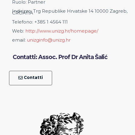
Ruolo: Partner
Indirizzo: Trg Republike Hrvatske 14 10000 Zagreb,
CROATIA
Telefono: +385 1 4564 111
Web:
http://www.unizg.hr/homepage/
email:
unizginfo@unizg.hr
Contatti: Assoc. Prof Dr Anita Šalić
Contatti