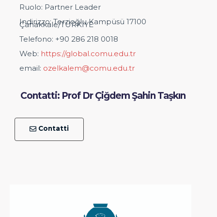
Ruolo: Partner Leader
Indirizzo: Terzioğlu Kampüsü 17100
Çanakkale/TÜRKİYE
Telefono: +90 286 218 0018
Web:
https://global.comu.edu.tr
email:
ozelkalem@comu.edu.tr
Contatti: Prof Dr Çiğdem Şahin Taşkın
Contatti