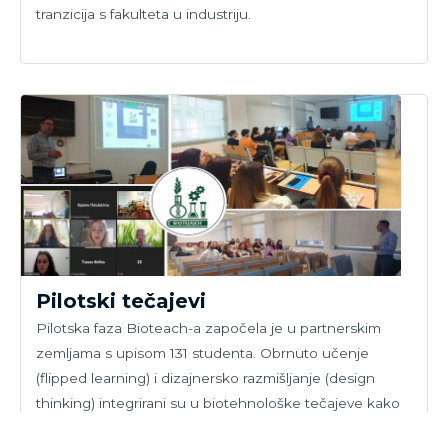
tranzicija s fakulteta u industriju.
Pilotski tečajevi
Pilotska faza Bioteach-a započela je u partnerskim
zemljama s upisom 131 studenta. Obrnuto učenje
(flipped learning) i dizajnersko razmišljanje (design
thinking) integrirani su u biotehnološke tečajeve kako
bi se osiguralo da studenti diplomiraju bolje pripremljeni